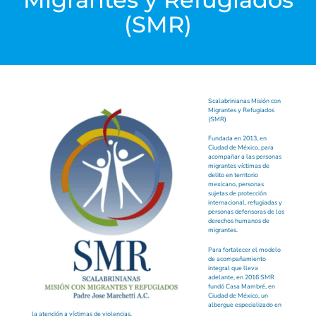
(SMR)
Scalabrinianas Misión con
Migrantes y Refugiados
(SMR)
Fundada en 2013, en
Ciudad de México, para
acompañar a las personas
migrantes víctimas de
delito en territorio
mexicano, personas
sujetas de protección
internacional, refugiadas y
personas defensoras de los
derechos humanos de
migrantes.
Para fortalecer el modelo
de acompañamiento
integral que lleva
adelante, en 2016 SMR
fundó Casa Mambré, en
Ciudad de México, un
albergue especializado en
la atención a víctimas de violencias.