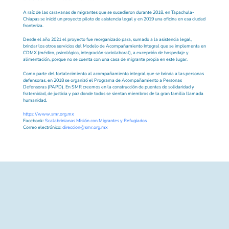
A raíz de las caravanas de migrantes que se sucedieron durante 2018, en Tapachula-
Chiapas se inició un proyecto piloto de asistencia legal y en 2019 una oficina en esa ciudad
fronteriza.
Desde el año 2021 el proyecto fue reorganizado para, sumado a la asistencia legal,
brindar los otros servicios del Modelo de Acompañamiento Integral que se implementa en
CDMX (médico, psicológico, integración sociolaboral), a excepción de hospedaje y
alimentación, porque no se cuenta con una casa de migrante propia en este lugar.
Como parte del fortalecimiento al acompañamiento integral que se brinda a las personas
defensoras, en 2018 se organizó el Programa de Acompañamiento a Personas
Defensoras (PAPD). En SMR creemos en la construcción de puentes de solidaridad y
fraternidad, de justicia y paz donde todos se sientan miembros de la gran familia llamada
humanidad.
https://www.smr.org.mx
Facebook:
Scalabrinianas Misión con Migrantes y Refugiados
Correo electrónico:
direccion@smr.org.mx